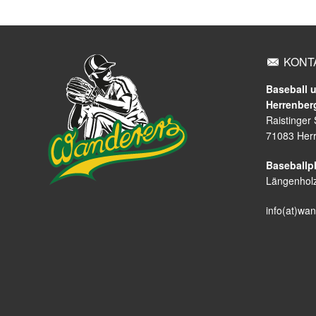
KONT
Baseball u
Herrenber
Raistinger
71083 Her
Baseballpl
Längenholz
info(at)wa