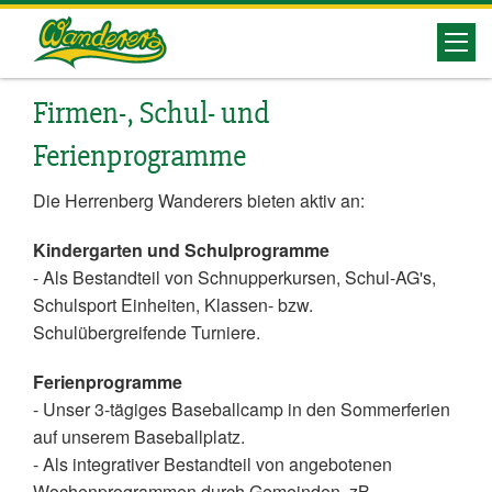
Herrenberg
Wanderers
Firmen-, Schul- und
Ferienprogramme
Die Herrenberg Wanderers bieten aktiv an:
Kindergarten und Schulprogramme
- Als Bestandteil von Schnupperkursen, Schul-AG's,
Schulsport Einheiten, Klassen- bzw.
Schulübergreifende Turniere.
Ferienprogramme
- Unser 3-tägiges Baseballcamp in den Sommerferien
auf unserem Baseballplatz.
- Als integrativer Bestandteil von angebotenen
Wochenprogrammen durch Gemeinden, zB