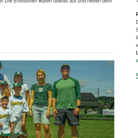
ie! Die Emotionen waren überall auf und neben dem
D
S
9
v
a