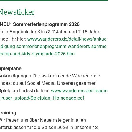
Newsticker
*NEU* Sommerferienprogramm 2026
olle Angebote für Kids 3-7 Jahre und 7-15 Jahre
indet ihr hier:
www.wanderers.de/detail/news/ankue
ndigung-sommerferienprogramm-wanderers-somme
rcamp-und-kids-olympiade-2026.html
Spielpläne
Ankündigungen für das kommende Wochenende
findest du auf Social Media. Unseren gesamten
pielplan findest du hier:
www.wanderers.de/fileadm
in/user_upload/Spielplan_Homepage.pdf
Training
ir freuen uns über Neueinsteiger in allen
ltersklassen für die Saison 2026 in unseren 13