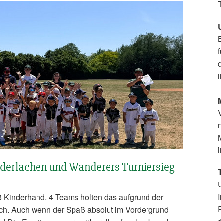
f
i
i
inderlachen und Wanderers Turniersieg
T
U
 Kinderhand. 4 Teams holten das aufgrund der
ach. Auch wenn der Spaß absolut im Vordergrund