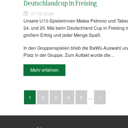
Deutschlandcup in Freising
27.05.2026
Unsere U13-Spielerinnen Matea Petrovic und Tabea
24. und 25. Mai beim Deutschland Cup in Freising
großem Erfolg und jeder Menge Spaß.
In den Gruppenspielen blieb die BaWü-Auswahl ung
Platz in der Gruppe. Zum Auftakt wurde die…
Mehr erfahren
1
2
3
4
5
…
>