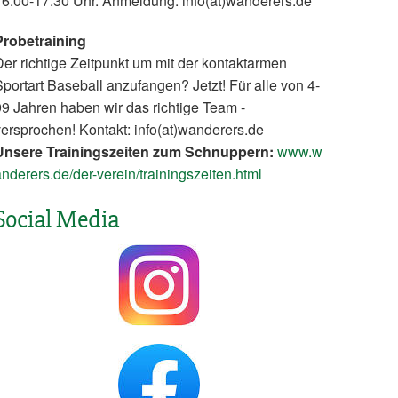
16:00-17:30 Uhr. Anmeldung: info(at)wanderers.de
Probetraining
er richtige Zeitpunkt um mit der kontaktarmen
portart Baseball anzufangen? Jetzt! Für alle von 4-
9 Jahren haben wir das richtige Team -
ersprochen! Kontakt: info(at)wanderers.de
Unsere Trainingszeiten zum Schnuppern:
www.w
nderers.de/der-verein/trainingszeiten.html
Social Media