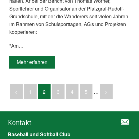
hatten. Anbei der Bericht von Thomas Wörner,
Sportlehrer und Organisator an der Pfalzgraf-Rudolf-
Grundschule, mit der die Wanderers seit vielen Jahren
im Rahmen von Schulsporttagen, AG's und Projekten
kooperieren:
"Am…
Mehr erfahren
<
1
2
3
4
5
…
>
Kontakt
Baseball und Softball Club