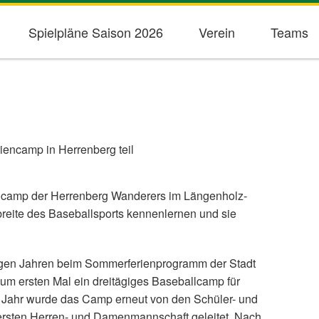
Spielpläne Saison 2026
Verein
Teams
encamp in Herrenberg teil
llcamp der Herrenberg Wanderers im Längenholz-
reite des Baseballsports kennenlernen und sie
einigen Jahren beim Sommerferienprogramm der Stadt
 zum ersten Mal ein dreitägiges Baseballcamp für
em Jahr wurde das Camp erneut von den Schüler- und
 ersten Herren- und Damenmannschaft geleitet. Nach