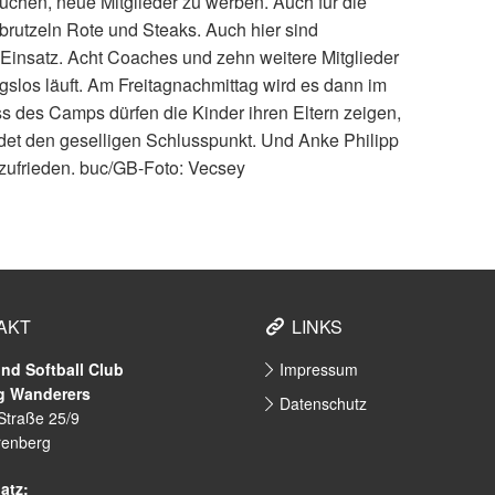
uchen, neue Mitglieder zu werben. Auch für die
 brutzeln Rote und Steaks. Auch hier sind
Einsatz. Acht Coaches und zehn weitere Mitglieder
slos läuft. Am Freitagnachmittag wird es dann im
s des Camps dürfen die Kinder ihren Eltern zeigen,
ldet den geselligen Schlusspunkt. Und Anke Philipp
 zufrieden. buc/GB-Foto: Vecsey
AKT
LINKS
nd Softball Club
Impressum
g Wanderers
Datenschutz
 Straße 25/9
renberg
atz: