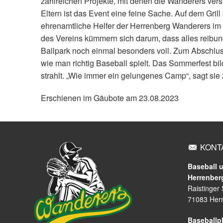
zahlreichen Projekte, mit denen die Wanderers vers
Eltern ist das Event eine feine Sache. Auf dem Grill
ehrenamtliche Helfer der Herrenberg Wanderers im 
des Vereins kümmern sich darum, dass alles reibung
Ballpark noch einmal besonders voll. Zum Abschlus
wie man richtig Baseball spielt. Das Sommerfest bi
strahlt. „Wie immer ein gelungenes Camp“, sagt sie
Erschienen im Gäubote am 23.08.2023
KONT
Baseball u
Herrenber
Raistinger
71083 Her
Baseballpl